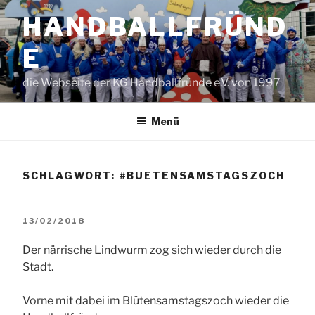
Zum
HANDBALLFRÜND
Inhalt
springen
E
die Webseite der KG Handballfründe e.V. von 1997
Menü
SCHLAGWORT:
#BUETENSAMSTAGSZOCH
VERÖFFENTLICHT
13/02/2018
AM
Der närrische Lindwurm zog sich wieder durch die
Stadt.
Vorne mit dabei im Blütensamstagszoch wieder die