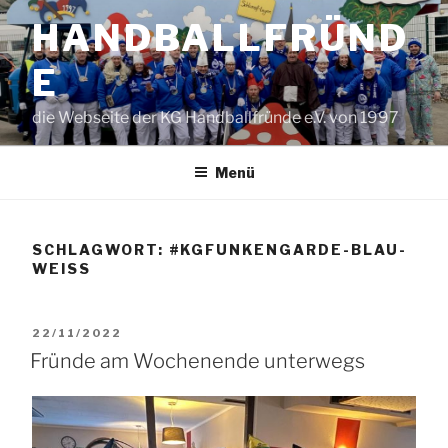
Zum
HANDBALLFRÜND
Inhalt
springen
E
die Webseite der KG Handballfründe e.V. von 1997
Menü
SCHLAGWORT:
#KGFUNKENGARDE-BLAU-
WEISS
VERÖFFENTLICHT
22/11/2022
AM
Fründe am Wochenende unterwegs