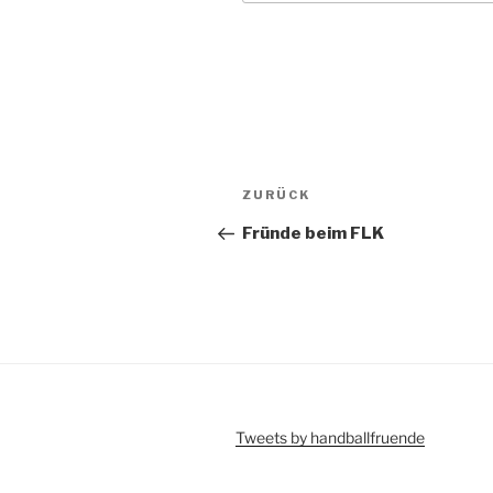
Beitragsnavigation
Vorheriger
ZURÜCK
Beitrag
Fründe beim FLK
Tweets by handballfruende