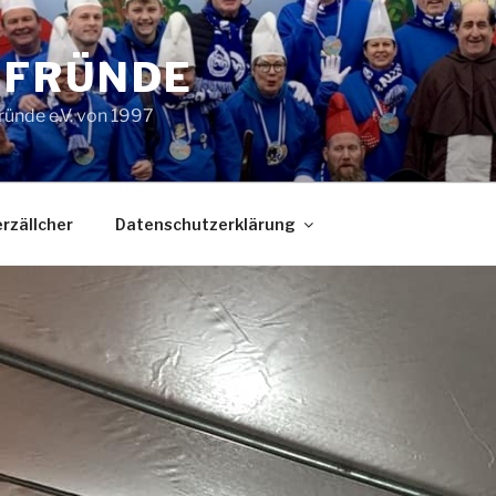
LFRÜNDE
ründe e.V. von 1997
rzällcher
Datenschutzerklärung