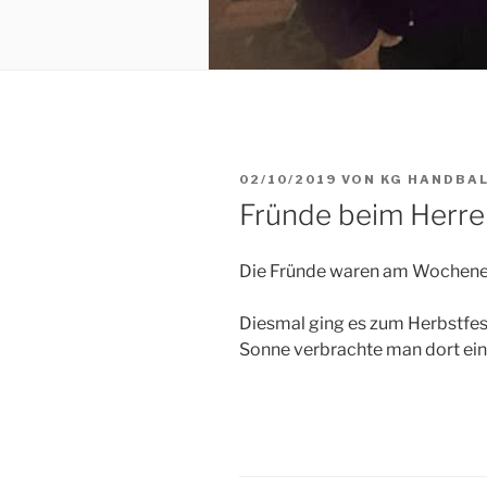
VERÖFFENTLICHT
02/10/2019
VON
KG HANDBA
AM
Fründe beim Herre
Die Fründe waren am Wochenen
Diesmal ging es zum Herbstfes
Sonne verbrachte man dort ein