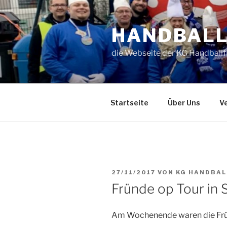
Zum
Inhalt
HANDBAL
springen
die Webseite der KG Handballf
Startseite
Über Uns
Ve
VERÖFFENTLICHT
27/11/2017
VON
KG HANDBA
AM
Fründe op Tour in 
Am Wochenende waren die Frün