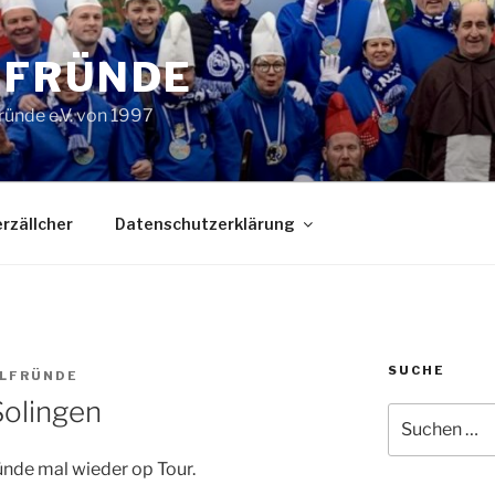
LFRÜNDE
ründe e.V. von 1997
rzällcher
Datenschutzerklärung
SUCHE
LLFRÜNDE
Solingen
Suchen
nach:
de mal wieder op Tour.