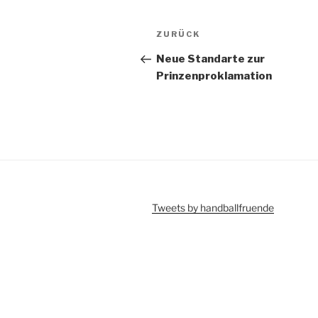
Beitragsnavigation
Vorheriger
ZURÜCK
Beitrag
Neue Standarte zur
Prinzenproklamation
Tweets by handballfruende